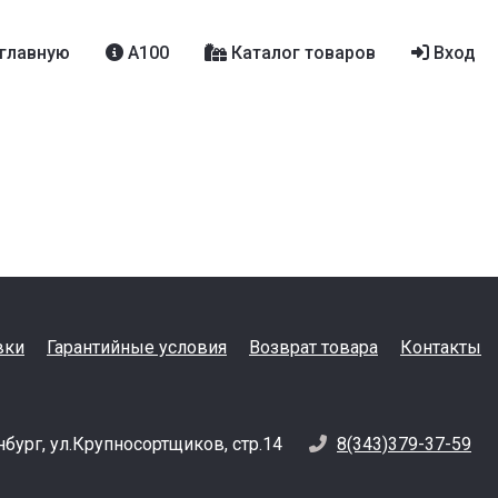
главную
A100
Каталог товаров
Вход
вки
Гарантийные условия
Возврат товара
Контакты
нбург, ул.Крупносортщиков, стр.14
8(343)379-37-59