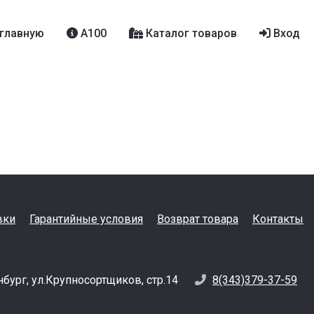
главную
A100
Каталог товаров
Вход
вки
Гарантийные условия
Возврат товара
Контакты
нбург, ул.Крупносортщиков, стр.14
8(343)379-37-59